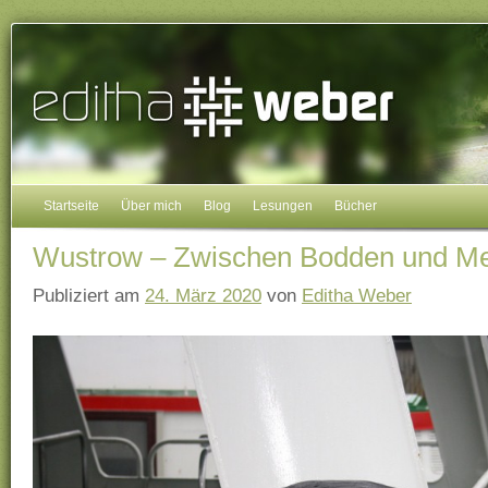
Startseite
Über mich
Blog
Lesungen
Bücher
Wustrow – Zwischen Bodden und M
Publiziert am
24. März 2020
von
Editha Weber