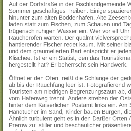
Auf der Dorfstraße in der Fischlandgemeinde 
Sommer geschäftiges Treiben. Einige spazieren
hinunter zum alten Boddenhafen. Alte Zeesenbo
laden statt zum Fischen, zum Schauen und T
trügerisch ruhigen Wasser ein. Wer vor elf U
Räucherofen warten. Der qualmt vielversprech
hantierender Fischer redet kaum. Mit seiner b
und dem graumelierten Bart entspricht er jed
Klischee. Ist er ein Statist, den das Touristik
hergestellt hat? Er beherrscht sein Handwerk.
Öffnet er den Ofen, reißt die Schlange der ged
ab bis der Rauchfang leer ist. Fotografierend w
Touristen am niedrigen Begrenzungszaun ab, de
vom Hafenweg trennt. Andere streben der Ost
hinter dem Kaiserlichen Postamt links ein. Am 
Handtücher im Sand, Kinder bauen Burgen, die 
Ähnlich turbulent geht es in den Darßer Orten
Prerow zu; stiller und beschaulicher präsentie