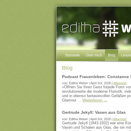
Startseite
Über mich
Blog
Lesu
Blog
Podcast Frauenleben: Constance 
von: Editha Weber | April 3rd, 2026 |
Allgemein
»Öffnen Sie Ihren Geist fürjede Form v
revolutionierte die moderne Floristik, i
und in ebenso fantasievollen Gefäßen p
Glamour …
Weiterlesen
→
Gertrude Jekyll: Vasen aus Glas
von: Editha Weber | April 3rd, 2026 |
Allgemein
Gertrude Jekyll (1843-1932) war eine Kü
Vasen und Schalen aus Glas, die sie mi