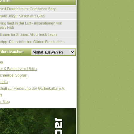
Artikel
ast Frauenleben: Constance Spry
rude Jekyll: Vasen aus Glas
ling liegt in der Luft - Inspirationen von
ery Fish
tinnen im Grünen: Als e-book lesen
tipp: Die schönsten Gärten Frankreichs
v durchsuchen
op
ur & Fahrservice Ulrich
chnürpel Sopran
Radio
haft zur Förderung der Gartenkultur e.V.
t
r Blog