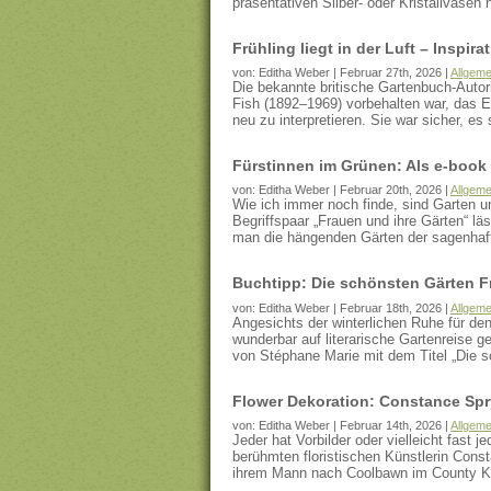
präsentativen Silber- oder Kristallvasen
Frühling liegt in der Luft – Inspir
von: Editha Weber | Februar 27th, 2026 |
Allgeme
Die bekannte britische Gartenbuch-Autor
Fish (1892–1969) vorbehalten war, das E
neu zu interpretieren. Sie war sicher, e
Fürstinnen im Grünen: Als e-book
von: Editha Weber | Februar 20th, 2026 |
Allgeme
Wie ich immer noch finde, sind Garten u
Begriffspaar „Frauen und ihre Gärten“ l
man die hängenden Gärten der sagenha
Buchtipp: Die schönsten Gärten F
von: Editha Weber | Februar 18th, 2026 |
Allgeme
Angesichts der winterlichen Ruhe für den 
wunderbar auf literarische Gartenreise 
von Stéphane Marie mit dem Titel „Die 
Flower Dekoration: Constance Spr
von: Editha Weber | Februar 14th, 2026 |
Allgeme
Jeder hat Vorbilder oder vielleicht fast 
berühmten floristischen Künstlerin Cons
ihrem Mann nach Coolbawn im County K