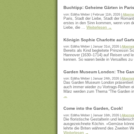
Buchtipp: Geheime Gärten in Pari
von: Editha Weber | Februar 11th, 2026 |
Allgeme
Paris, Stadt der Liebe, Stadt der Romant
erstes in den Sinn kommen, wenn von der
Liebe, die …
Weiterlesen
→
Königin Sophie Charlotte auf Gart
von: Editha Weber | Januar 31st, 2026 |
Allgemei
Bereits als Kind begleitete Prinzessin S
Hannover (1630–1714) auf Reisen und ler
kennen. So waren beide in Versailles zu
Garden Museum London: The Garde
von: Editha Weber | Januar 24th, 2026 |
Allgemei
Das Garden Museum London präsentiert ni
auch immer wieder zu Vortrags-Reihen ei
März werden zum Thema “The Garden in 
→
Come into the Garden, Cook!
von: Editha Weber | Januar 16th, 2026 |
Allgemei
Die floristische Gestalterin und leidens
ausgezeichnete Köchin. »Gemüse könne d
lehrte die Briten während des Zweiten 
Weiterlesen
→