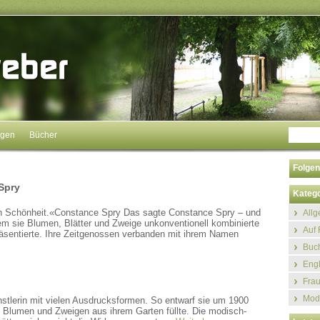
ngen
Bücher
Folgen
Spry
Katego
on Schönheit.«Constance Spry Das sagte Constance Spry – und
All
ndem sie Blumen, Blätter und Zweige unkonventionell kombinierte
Auf 
räsentierte. Ihre Zeitgenossen verbanden mit ihrem Namen
Buch
Eng
Fra
Mod
nstlerin mit vielen Ausdrucksformen. So entwarf sie um 1900
t Blumen und Zweigen aus ihrem Garten füllte. Die modisch-