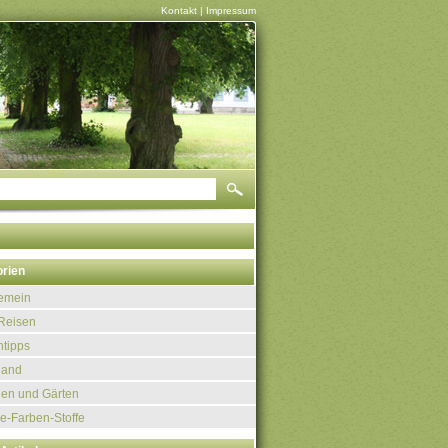
Kontakt
|
Impressum
rien
gemein
Reisen
tipps
land
uen und Gärten
e-Farben-Stoffe