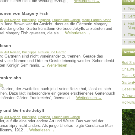
 hätten sicher nicht die Wirkung erzeugt, …
Weiterlesen
→
Letzte 
Podc
ationen von Margery Fish
Gert
in
,
Auf Reisen
,
Buchtipps
,
England
,
Frauen und Gärten
,
Mode-Farben-Stoffe
Früh
in Jane Brown war der Ansicht, dass es die Gärtnerin Margery
Marg
rbe der großen Gartenkünstlerin Gertrude Jekylls anzutreten und
s sei Margery Fish gewesen, die als …
Weiterlesen
→
Fürs
Buch
 lesen
Archi
in
,
Auf Reisen
,
Buchtipps
,
Frauen und Gärten
nd Gärtnerin sind nicht voneinander zu trennen. Gerade das
ässt viele Namen und Orte im Geiste lebendig werden. Schon denkt
Bod Sh
ften Königin Semiramis, …
Weiterlesen
→
Chauffe
Diana S
rankreichs
Garten
in
Garten, der zweifellos auch jetzt seine Reize hat, lässt es sich
Gesellsc
gehen. Dazu lädt insbesondere ein gerade erschienenes Gartenbuch
Grünwor
schönsten Gärten Frankreichs“, übersetzt …
Weiterlesen
→
Hofkultu
y und Gertrude Jekyll
in
,
Auf Reisen
,
Buchtipps
,
England
,
Frauen und Gärten
jeder, auf die eine oder andere Art und Weise. Das war bei der
tance Spry nicht anders. Als junge Ehefrau folgte Constance Marr
ilkenny. 1912 …
Weiterlesen
→