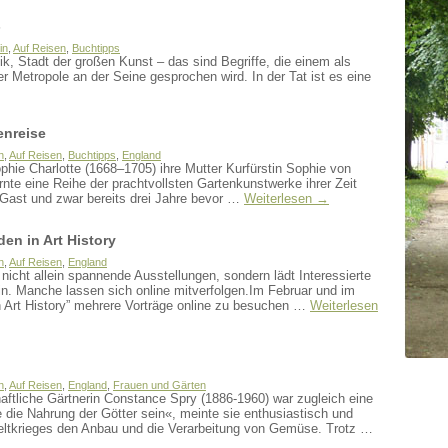
s
in
,
Auf Reisen
,
Buchtipps
ik, Stadt der großen Kunst – das sind Begriffe, die einem als
 Metropole an der Seine gesprochen wird. In der Tat ist es eine
enreise
n
,
Auf Reisen
,
Buchtipps
,
England
ophie Charlotte (1668–1705) ihre Mutter Kurfürstin Sophie von
nte eine Reihe der prachtvollsten Gartenkunstwerke ihrer Zeit
 Gast und zwar bereits drei Jahre bevor …
Weiterlesen
→
n in Art History
n
,
Auf Reisen
,
England
cht allein spannende Ausstellungen, sondern lädt Interessierte
n. Manche lassen sich online mitverfolgen.Im Februar und im
Art History” mehrere Vorträge online zu besuchen …
Weiterlesen
n
,
Auf Reisen
,
England
,
Frauen und Gärten
chaftliche Gärtnerin Constance Spry (1886-1960) war zugleich eine
ie Nahrung der Götter sein«, meinte sie enthusiastisch und
Weltkrieges den Anbau und die Verarbeitung von Gemüse. Trotz …