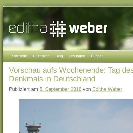
Startseite
Über mich
Blog
Lesungen
Bücher
Vorschau aufs Wochenende: Tag des
Denkmals in Deutschland
Publiziert am
5. September 2018
von
Editha Weber