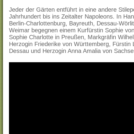
Jeder der Gärten entführt in eine andere Stil
Jahrhundert bis ins Zeitalter Napoleons. In H
Berlin-Charlottenburg, Bayreuth, Dessau-Wörlit
Weimar begegnen einem Kurfürstin Sophie von
Sophie Charlotte in Preußen, Markgräfin Wilhe
Herzogin Friederike von Württemberg, Fürstin 
Dessau und Herzogin Anna Amalia von Sachs