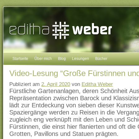
Startseite
Über mich
Blog
Lesungen
Bücher
Video-Lesung “Große Fürstinnen und 
Publiziert am
2. April 2020
von
Editha Weber
Fürstliche Gartenanlagen, deren Schönheit Aus
Repräsentation zwischen Barock und Klassizis
lädt zur Entdeckung von sieben dieser Kunstwe
Spaziergänge werden zu Reisen in die Vergang
zugleich eng verknüpft mit den Leben und Schi
Fürstinnen, die einst hier flanierten und oft di
Grotten, Pavillons und Statuen prägten.