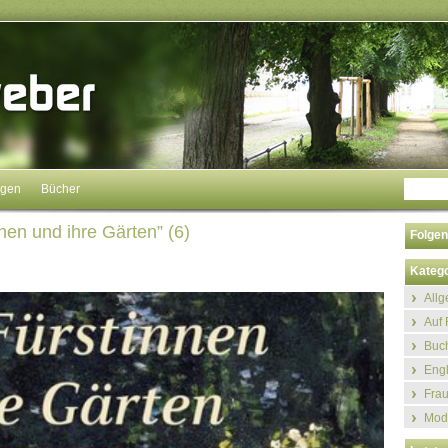
ngen
Bücher
en und ihre Gärten” (6)
Folgen
Katego
All
Auf 
Buch
Eng
Fra
Mod