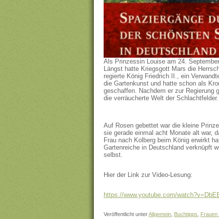
Als Prinzessin Louise am 24. September
Längst hatte Kriegsgott Mars die Herrs
regierte König Friedrich II., ein Verwand
die Gartenkunst und hatte schon als Kr
geschaffen. Nachdem er zur Regierung ge
die verräucherte Welt der Schlachtfelder.
Auf Rosen gebettet war die kleine Prin
sie gerade einmal acht Monate alt war, da
Frau nach Kolberg beim König erwirkt h
Gartenreiche in Deutschland verknüpft w
selbst.
Hier der Link zur Video-Lesung:
https://www.youtube.com/watch?v=Db
Veröffentlicht unter
Allgemein
,
Buchtipps
,
Frauen