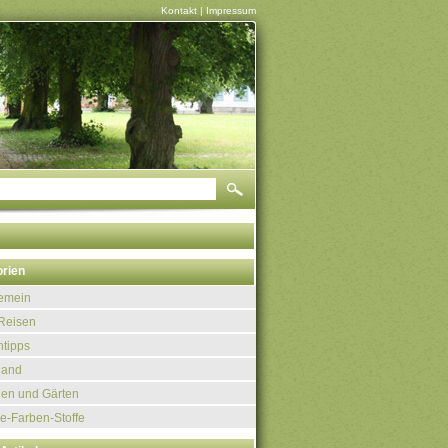
Kontakt
|
Impressum
rien
gemein
Reisen
tipps
land
uen und Gärten
e-Farben-Stoffe