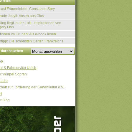
Artikel
ast Frauenleben: Constance Spry
rude Jekyll: Vasen aus Glas
ling liegt in der Luft - Inspirationen von
ery Fish
tinnen im Grünen: Als e-book lesen
tipp: Die schönsten Gärten Frankreichs
v durchsuchen
op
ur & Fahrservice Ulrich
chnürpel Sopran
Radio
haft zur Förderung der Gartenkultur e.V.
t
r Blog