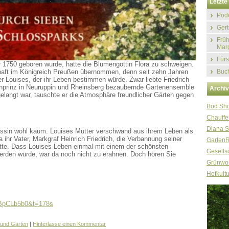
Letzte 
Podc
Gert
Früh
Marg
Fürs
 1750 geboren wurde, hatte die Blumengöttin Flora zu schweigen.
Buch
chaft im Königreich Preußen übernommen, denn seit zehn Jahren
ter Louises, der ihr Leben bestimmen würde. Zwar liebte Friedrich
onprinz in Neuruppin und Rheinsberg bezaubernde Gartenensemble
Archi
langt war, tauschte er die Atmosphäre freundlicher Gärten gegen
Bod Sh
Chauffe
Diana S
zessin wohl kaum. Louises Mutter verschwand aus ihrem Leben als
 ihr Vater, Markgraf Heinrich Friedrich, die Verbannung seiner
Garten
atte. Dass Louises Leben einmal mit einem der schönsten
Gesellsc
erden würde, war da noch nicht zu erahnen. Doch hören Sie
Grünwor
Hofkultu
EBpCLb5b0&t=178s
 und Gärten
|
Hinterlasse einen Kommentar