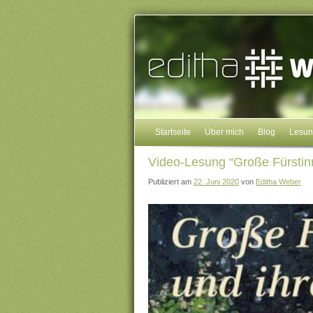
Startseite
Über mich
Blog
Lesu
Video-Lesung “Große Fürstinn
Publiziert am
22. Juni 2020
von
Editha Weber