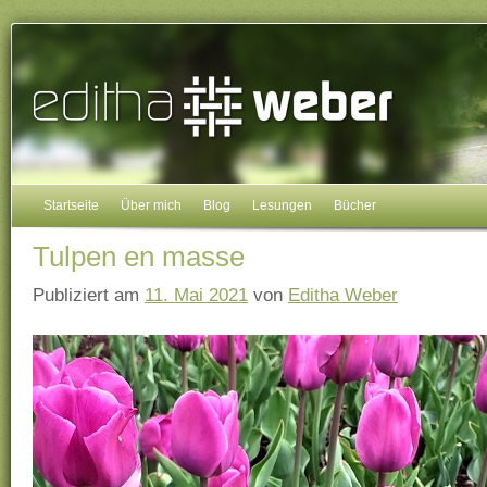
Startseite
Über mich
Blog
Lesungen
Bücher
Tulpen en masse
Publiziert am
11. Mai 2021
von
Editha Weber