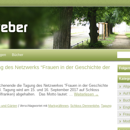
ngen
Bücher
g des Netzwerks “Frauen in der Geschichte der
Folgen
Katego
chenende die Tagung des Netzwerkes “Frauen in der Geschichte
All
 18. Tagung wird am 15. und 16. September 2017 auf Schloss
Auf 
elfranken) abgehalten. Das Motto lautet: …
Weiterlesen
→
Buch
 und Gärten
|
Verschlagwortet mit
Markgräfinnen
,
Schloss Dennenlohe
,
Tagung
Eng
Fra
Mod