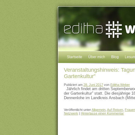
Startseite
Über mich
Blog
Lesu
Veranstaltungshinweis: Tagun
Gartenkultur”
Publiziert am
28. Juni 2017
von
Editha Weber
Jährlich findet am dritten Septemberwo
der Gartenkultur” statt. Die diesjährige
Dennenlohe im Landkreis Ansbach (Mitt
Veröffentlicht unter
Allgemein
,
Auf Reisen
,
Frauen
Netzwerk
|
Hinterlasse einen Kommentar