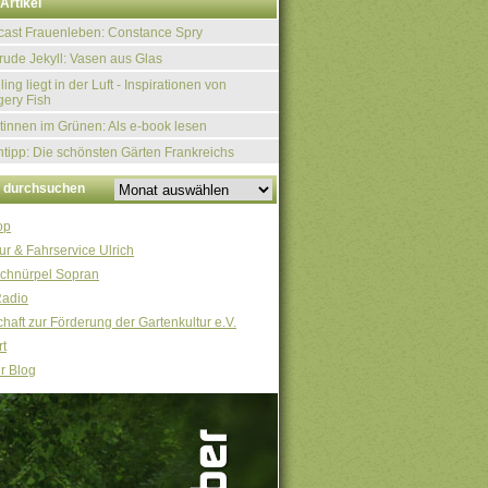
Artikel
ast Frauenleben: Constance Spry
rude Jekyll: Vasen aus Glas
ling liegt in der Luft - Inspirationen von
ery Fish
tinnen im Grünen: Als e-book lesen
tipp: Die schönsten Gärten Frankreichs
v durchsuchen
op
ur & Fahrservice Ulrich
chnürpel Sopran
Radio
haft zur Förderung der Gartenkultur e.V.
t
r Blog