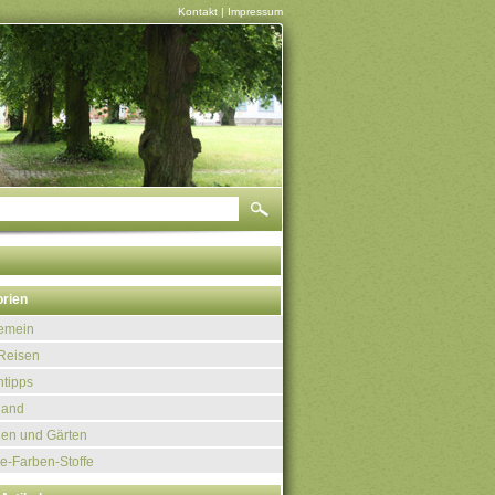
Kontakt
|
Impressum
rien
gemein
Reisen
tipps
land
uen und Gärten
e-Farben-Stoffe