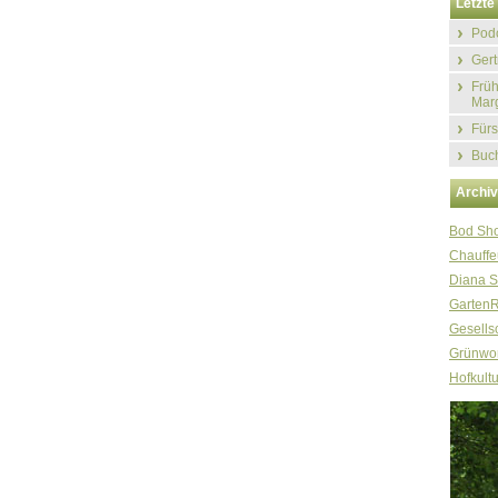
Letzte 
Podc
Gert
Früh
Marg
Fürs
Buch
Archi
Bod Sh
Chauffe
Diana S
Garten
Gesellsc
Grünwor
Hofkultu