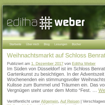
Startseite
Über mich
Blog
Lesungen
Bücher
Weihnachtsmarkt auf Schloss Benra
Publiziert am
1. Dezember 2017
von
Editha Weber
Im Süden von Düsseldorf ist im Schloss Benr
Gartenkunst zu besichtigen. In der Adventszeit
Wochenenden ein stimmungsvoller Weihnachts
Kulisse zum Bummel und Träumen ein. Das vor
Vergnügen steht unter dem Motto “Fest. …
We
Veröffentlicht unter
Allgemein
,
Auf Reisen
|
Verschlagwor