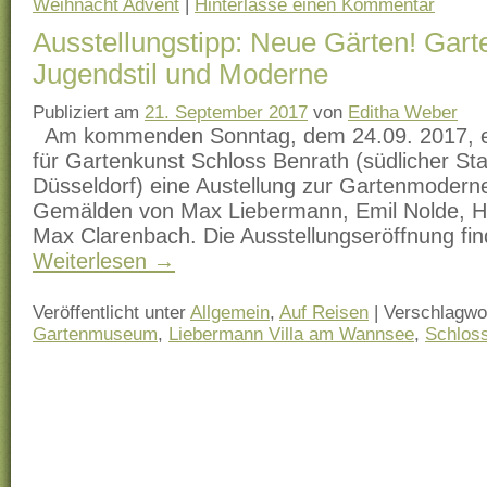
Weihnacht Advent
|
Hinterlasse einen Kommentar
Ausstellungstipp: Neue Gärten! Gar
Jugendstil und Moderne
Publiziert am
21. September 2017
von
Editha Weber
Am kommenden Sonntag, dem 24.09. 2017, e
für Gartenkunst Schloss Benrath (südlicher Sta
Düsseldorf) eine Austellung zur Gartenmoderne
Gemälden von Max Liebermann, Emil Nolde, He
Max Clarenbach. Die Ausstellungseröffnung fi
Weiterlesen
→
Veröffentlicht unter
Allgemein
,
Auf Reisen
|
Verschlagwor
Gartenmuseum
,
Liebermann Villa am Wannsee
,
Schlos