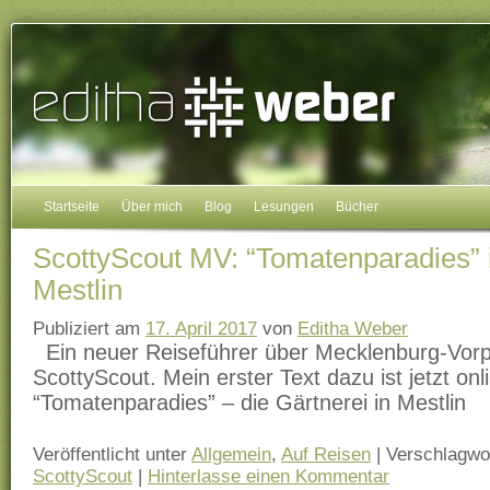
Startseite
Über mich
Blog
Lesungen
Bücher
ScottyScout MV: “Tomatenparadies” i
Mestlin
Publiziert am
17. April 2017
von
Editha Weber
Ein neuer Reiseführer über Mecklenburg-Vor
ScottyScout. Mein erster Text dazu ist jetzt onl
“Tomatenparadies” – die Gärtnerei in Mestlin
Veröffentlicht unter
Allgemein
,
Auf Reisen
|
Verschlagwor
ScottyScout
|
Hinterlasse einen Kommentar