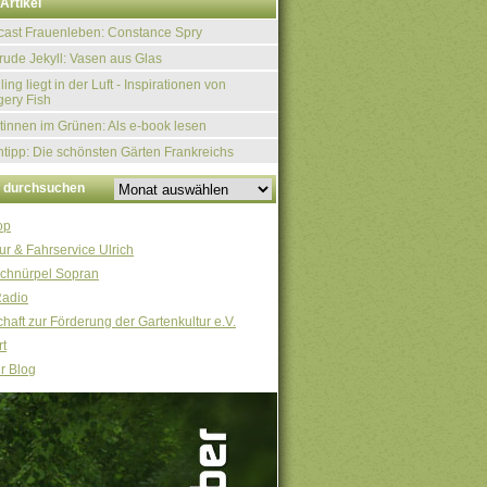
Artikel
ast Frauenleben: Constance Spry
rude Jekyll: Vasen aus Glas
ling liegt in der Luft - Inspirationen von
ery Fish
tinnen im Grünen: Als e-book lesen
tipp: Die schönsten Gärten Frankreichs
v durchsuchen
op
ur & Fahrservice Ulrich
chnürpel Sopran
Radio
haft zur Förderung der Gartenkultur e.V.
t
r Blog