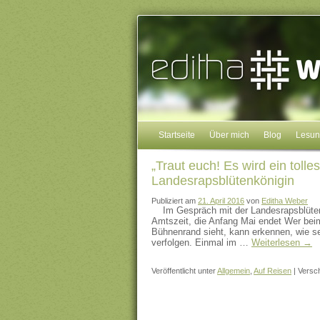
Startseite
Über mich
Blog
Lesu
„Traut euch! Es wird ein tolle
Landesrapsblütenkönigin
Publiziert am
21. April 2016
von
Editha Weber
Im Gespräch mit der Landesrapsblüten
Amtszeit, die Anfang Mai endet Wer bei
Bühnenrand sieht, kann erkennen, wie se
verfolgen. Einmal im …
Weiterlesen
→
Veröffentlicht unter
Allgemein
,
Auf Reisen
|
Versch