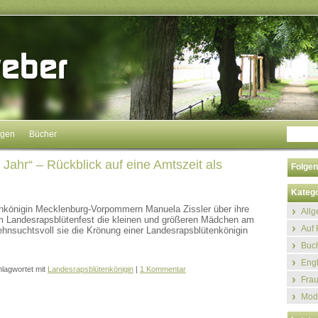
ngen
Bücher
s Jahr“ – Rückblick auf eine Amtszeit als
Folgen
Katego
königin Mecklenburg-Vorpommern Manuela Zissler über ihre
All
m Landesrapsblütenfest die kleinen und größeren Mädchen am
Auf 
hnsuchtsvoll sie die Krönung einer Landesrapsblütenkönigin
Buch
Eng
lagwortet mit
Landesrapsblütenkönigin
|
1 Kommentar
Fra
Mod