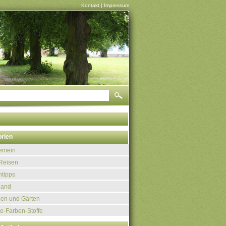
Kontakt
|
Impressum
rien
gemein
Reisen
tipps
land
uen und Gärten
e-Farben-Stoffe