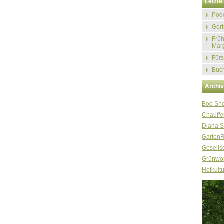
Letzte 
Podc
Gert
Früh
Marg
Fürs
Buch
Archi
Bod Sh
Chauffe
Diana S
Garten
Gesellsc
Grünwor
Hofkultu