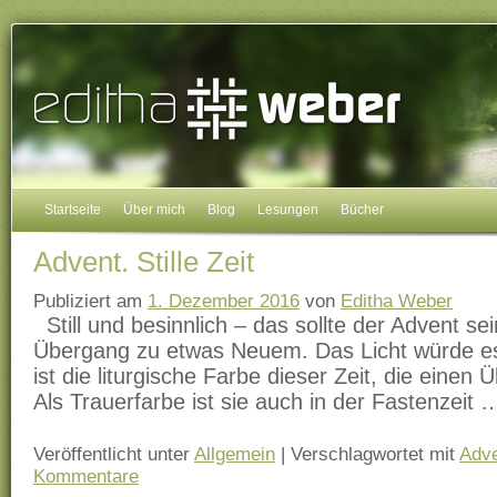
Startseite
Über mich
Blog
Lesungen
Bücher
Advent. Stille Zeit
Publiziert am
1. Dezember 2016
von
Editha Weber
Still und besinnlich – das sollte der Advent sei
Übergang zu etwas Neuem. Das Licht würde es
ist die liturgische Farbe dieser Zeit, die einen
Als Trauerfarbe ist sie auch in der Fastenzeit
Veröffentlicht unter
Allgemein
|
Verschlagwortet mit
Adv
Kommentare