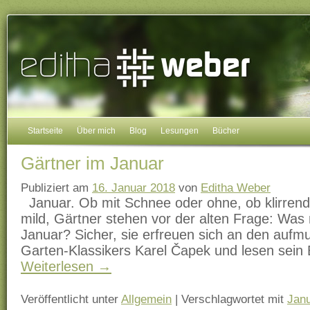
Startseite
Über mich
Blog
Lesungen
Bücher
Gärtner im Januar
Publiziert am
16. Januar 2018
von
Editha Weber
Januar. Ob mit Schnee oder ohne, ob klirrend 
mild, Gärtner stehen vor der alten Frage: Wa
Januar? Sicher, sie erfreuen sich an den aufm
Garten-Klassikers Karel Čapek und lesen sei
Weiterlesen
→
Veröffentlicht unter
Allgemein
|
Verschlagwortet mit
Jan