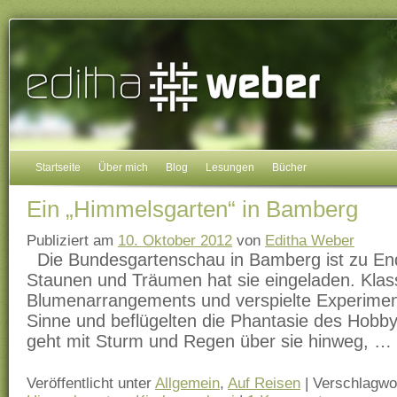
Startseite
Über mich
Blog
Lesungen
Bücher
Ein „Himmelsgarten“ in Bamberg
Publiziert am
10. Oktober 2012
von
Editha Weber
Die Bundesgartenschau in Bamberg ist zu E
Staunen und Träumen hat sie eingeladen. Klas
Blumenarrangements und verspielte Experiment
Sinne und beflügelten die Phantasie des Hobby
geht mit Sturm und Regen über sie hinweg, …
Veröffentlicht unter
Allgemein
,
Auf Reisen
|
Verschlagwor