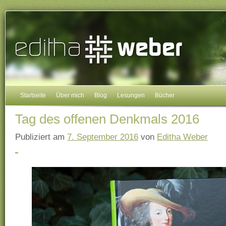
Startseite
Über mich
Blog
Lesungen
Bücher
Tag des offenen Denkmals 2016
Publiziert am
7. September 2016
von
Editha Weber