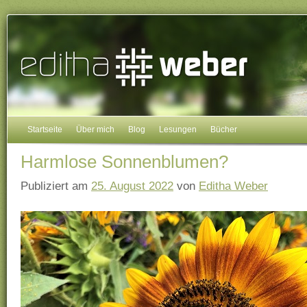
Startseite
Über mich
Blog
Lesungen
Bücher
Harmlose Sonnenblumen?
Publiziert am
25. August 2022
von
Editha Weber