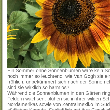
Ein Sommer ohne Sonnenblumen wäre kein So
noch immer so leuchtend, wie Van Gogh sie ei
fröhlich, unbekümmert sich nach der Sonne ric
sind sie wirklich so harmlos?
Während die Sonnenblumen in den Gärten rin
Feldern wachsen, blühen sie in ihrer wilden Sch
Nordamerikas sowie von Zentralmexiko im Süd
südlichen Kanada. Schließlich hat ihre Geschic