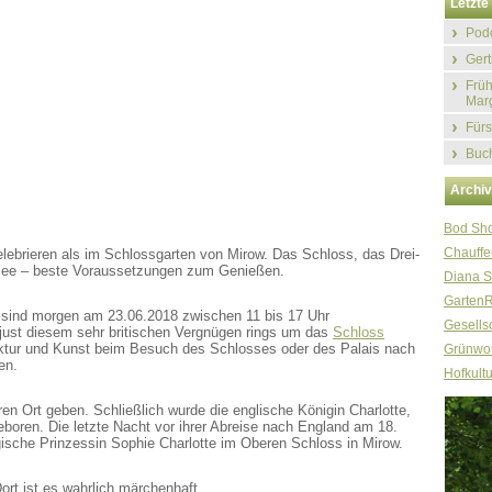
Letzte 
Podc
Gert
Früh
Marg
Fürs
Buch
Archi
Bod Sh
Chauffe
lebrieren als im Schlossgarten von Mirow. Das Schloss, das Drei-
r See – beste Voraussetzungen zum Genießen.
Diana S
Garten
sind morgen am 23.06.2018 zwischen 11 bis 17 Uhr
Gesellsc
just diesem sehr britischen Vergnügen rings um das
Schloss
ektur und Kunst beim Besuch des Schlosses oder des Palais nach
Grünwor
en.
Hofkultu
en Ort geben. Schließlich wurde die englische Königin Charlotte,
eboren. Die letzte Nacht vor ihrer Abreise nach England am 18.
ische Prinzessin Sophie Charlotte im Oberen Schloss in Mirow.
ort ist es wahrlich märchenhaft.