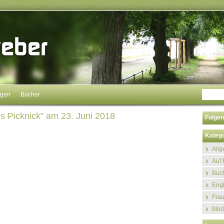
ngen
Bücher
s Picknick” am 23. Juni 2018
Folgen
Katego
All
Auf 
Buch
Eng
Fra
Mod