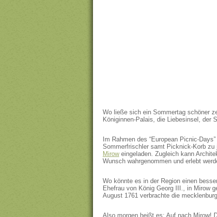
Wo ließe sich ein Sommertag schöner ze
Königinnen-Palais, die Liebesinsel, de
Im Rahmen des “European Picnic-Days” 
Sommerfrischler samt Picknick-Korb zu 
Mirow
eingeladen. Zugleich kann Archit
Wunsch wahrgenommen und erlebt werd
Wo könnte es in der Region einen besser
Ehefrau von König Georg III., in Mirow g
August 1761 verbrachte die mecklenburg
Also morgen heißt es: Auf nach Mirow! D