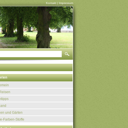
Kontakt
|
Impressum
rien
gemein
Reisen
tipps
land
uen und Gärten
e-Farben-Stoffe