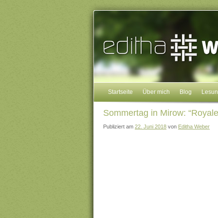
Startseite
Über mich
Blog
Lesu
Sommertag in Mirow: “Royale
Publiziert am
22. Juni 2018
von
Editha Weber