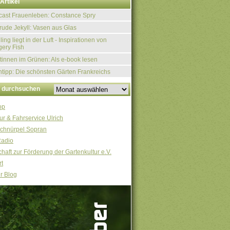
Artikel
ast Frauenleben: Constance Spry
rude Jekyll: Vasen aus Glas
ling liegt in der Luft - Inspirationen von
ery Fish
tinnen im Grünen: Als e-book lesen
tipp: Die schönsten Gärten Frankreichs
v durchsuchen
op
ur & Fahrservice Ulrich
chnürpel Sopran
Radio
haft zur Förderung der Gartenkultur e.V.
t
r Blog