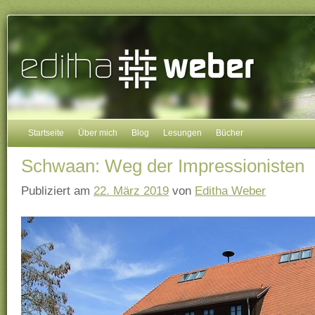
Startseite
Über mich
Blog
Lesungen
Bücher
Schwaan: Weg der Impressionisten
Publiziert am
22. März 2019
von
Editha Weber