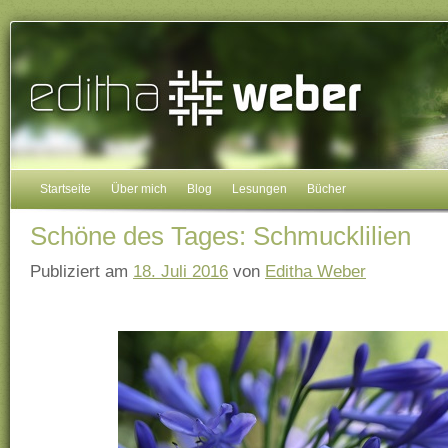
Startseite
Über mich
Blog
Lesungen
Bücher
Schöne des Tages: Schmucklilien
Publiziert am
18. Juli 2016
von
Editha Weber