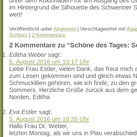
unter dem Kolonnaden-Tor am Ausgang des Or
im Hintergrund die Silhouette des Schweriner 
wert!
Veröffentlicht unter
Allgemein
|
Verschlagwortet mit
Aga
Schloss
|
2 Kommentare
2 Kommentare zu “Schöne des Tages: S
Editha Weber
sagt:
5. August 2016 um 13:17 Uhr
Liebe Frau Estler, vielen Dank, das freut mich
zum Lesen gekommen sind und gleich etwas N
Schmucklilien gehören, wie ich finde, zu den 
Sommers. Herzliche Grüße zurück aus dem ge
Norden, Editha
Eva Estler
sagt:
5. August 2016 um 10:35 Uhr
Hallo Frau Dr. Weber,
letzten Montag, als wir uns in Plau verabschied