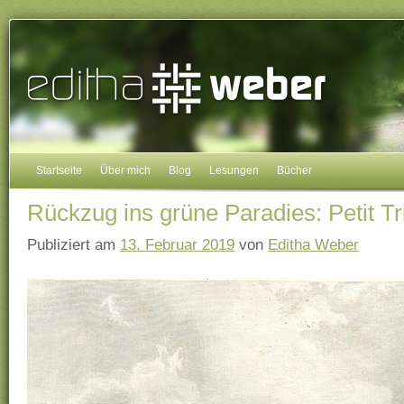
Startseite
Über mich
Blog
Lesungen
Bücher
Rückzug ins grüne Paradies: Petit Tr
Publiziert am
13. Februar 2019
von
Editha Weber