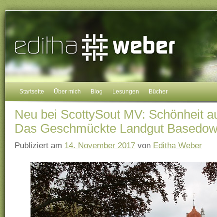
Startseite
Über mich
Blog
Lesungen
Bücher
Neu bei ScottySout MV: Schönheit a
Das Geschmückte Landgut Basedo
Publiziert am
14. November 2017
von
Editha Weber