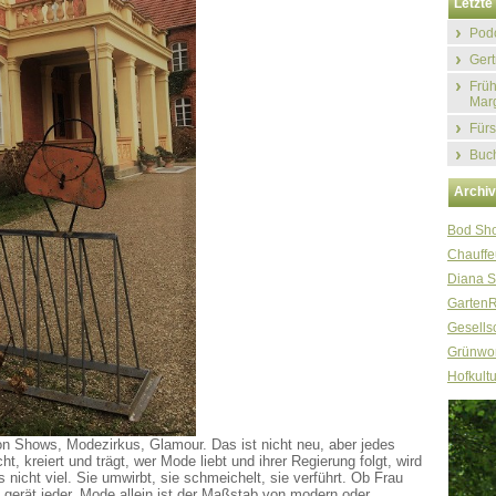
Letzte 
Podc
Gert
Früh
Marg
Fürs
Buch
Archi
Bod Sh
Chauffe
Diana S
Garten
Gesellsc
Grünwor
Hofkultu
on Shows, Modezirkus, Glamour. Das ist nicht neu, aber jedes
 kreiert und trägt, wer Mode liebt und ihrer Regierung folgt, wird
 nicht viel. Sie umwirbt, sie schmeichelt, sie verführt. Ob Frau
 gerät jeder. Mode allein ist der Maßstab von modern oder