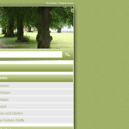
Kontakt
|
Impressum
rien
gemein
Reisen
tipps
land
uen und Gärten
e-Farben-Stoffe