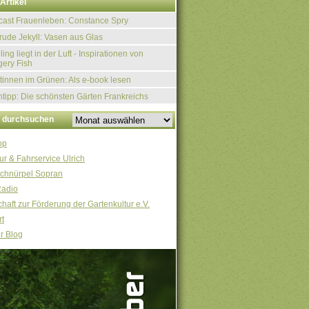
Artikel
ast Frauenleben: Constance Spry
rude Jekyll: Vasen aus Glas
ling liegt in der Luft - Inspirationen von
ery Fish
tinnen im Grünen: Als e-book lesen
tipp: Die schönsten Gärten Frankreichs
v durchsuchen
op
ur & Fahrservice Ulrich
chnürpel Sopran
Radio
haft zur Förderung der Gartenkultur e.V.
t
r Blog