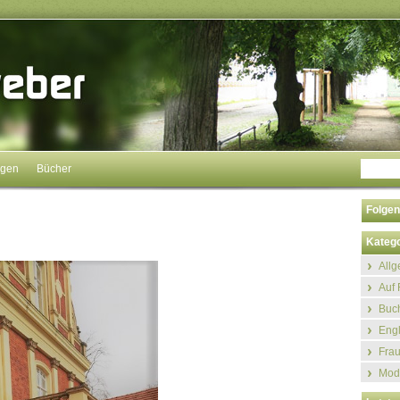
ngen
Bücher
Folgen
Katego
All
Auf 
Buch
Eng
Fra
Mod