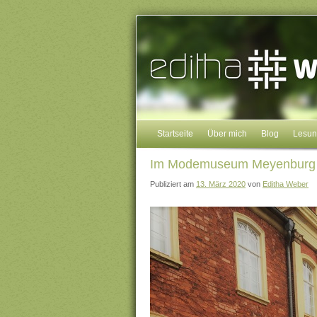
Startseite
Über mich
Blog
Lesu
Im Modemuseum Meyenburg
Publiziert am
13. März 2020
von
Editha Weber