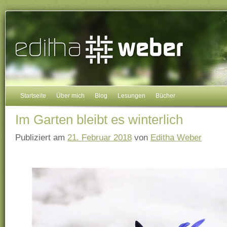
Startseite
Über mich
Blog
Lesungen
Bücher
Im Garten bleibt es winterlich
Publiziert am
21. Februar 2018
von
Editha Weber