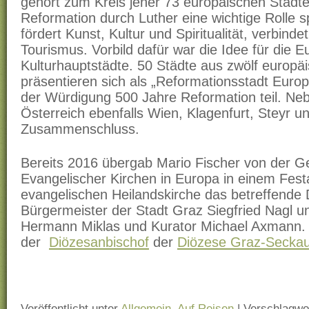
gehört zum Kreis jener 73 europäischen Städte, 
Reformation durch Luther eine wichtige Rolle spi
fördert Kunst, Kultur und Spiritualität, verbind
Tourismus. Vorbild dafür war die Idee für die 
Kulturhauptstädte. 50 Städte aus zwölf europä
präsentieren sich als „Reformationsstadt Eur
der Würdigung 500 Jahre Reformation teil. Ne
Österreich ebenfalls Wien, Klagenfurt, Steyr u
Zusammenschluss.
Bereits 2016 übergab Mario Fischer von der G
Evangelischer Kirchen in Europa in einem Festa
evangelischen Heilandskirche das betreffende
Bürgermeister der Stadt Graz Siegfried Nagl u
Hermann Miklas und Kurator Michael Axmann.
der
Diözesanbischof
der
Diözese Graz-Secka
Veröffentlicht unter
Allgemein
,
Auf Reisen
|
Verschlagwor