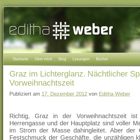
Startseite
Über mich
Blog
Lesungen
Bücher
Graz im Lichterglanz. Nächtlicher Sp
Vorweihnachtszeit
Publiziert am
17. Dezember 2012
von
Editha Weber
Richtig, Graz in der Vorweihnachtszeit ist
Herrengasse und der Hauptplatz sind voller M
im Strom der Masse dahingleitet. Aber der G
Festschmuck der Geschäfte, die unzähligen k