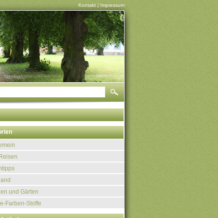
Kontakt
|
Impressum
rien
gemein
Reisen
tipps
land
uen und Gärten
e-Farben-Stoffe