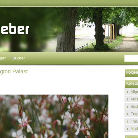
ngen
Bücher
gton Palast
Folgen
Katego
All
Auf 
Buch
Eng
Fra
Mod