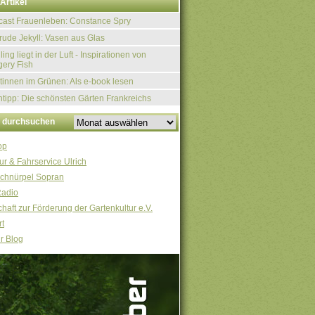
Artikel
ast Frauenleben: Constance Spry
rude Jekyll: Vasen aus Glas
ling liegt in der Luft - Inspirationen von
ery Fish
tinnen im Grünen: Als e-book lesen
tipp: Die schönsten Gärten Frankreichs
v durchsuchen
op
ur & Fahrservice Ulrich
chnürpel Sopran
Radio
haft zur Förderung der Gartenkultur e.V.
t
r Blog