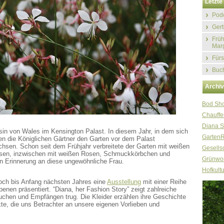
Letzte 
Podc
Gert
Früh
Marg
Fürs
Buch
Archi
Bod Sh
Chauffe
Diana S
sin von Wales im Kensington Palast. In diesem Jahr, in dem sich
Garten
zen die Königlichen Gärtner den Garten vor dem Palast
hsen. Schon seit dem Frühjahr verbreitete der Garten mit weißen
Gesellsc
issen, inzwischen mit weißen Rosen, Schmuckkörbchen und
Grünwor
en Erinnerung an diese ungewöhnliche Frau.
Hofkultu
och bis Anfang nächsten Jahres eine
Ausstellung
mit einer Reihe
enen präsentiert. “Diana, her Fashion Story” zeigt zahlreiche
uchen und Empfängen trug. Die Kleider erzählen ihre Geschichte
kte, die uns Betrachter an unsere eigenen Vorlieben und