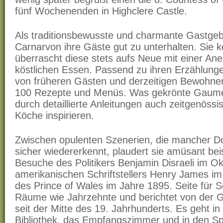
fünf Wochenenden in Highclere Castle.
Als traditionsbewusste und charmante Gastgeb
Carnarvon ihre Gäste gut zu unterhalten. Sie k
überrascht diese stets aufs Neue mit einer An
köstlichen Essen. Passend zu ihren Erzählung
von früheren Gästen und derzeitigen Bewohnern
100 Rezepte und Menüs. Was gekrönte Gaumen
durch detaillierte Anleitungen auch zeitgenöss
Köche inspirieren.
Zwischen opulenten Szenerien, die mancher 
sicher wiedererkennt, plaudert sie amüsant bei
Besuche des Politikers Benjamin Disraeli im O
amerikanischen Schriftstellers Henry James i
des Prince of Wales im Jahre 1895. Seite für S
Räume wie Jahrzehnte und berichtet von der 
seit der Mitte des 19. Jahrhunderts. Es geht in
Bibliothek, das Empfangszimmer und in den Spe