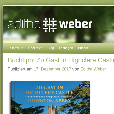
Startseite
Über mich
Blog
Lesungen
Bücher
Buchtipp: Zu Gast in Highclere Castl
Publiziert am
17. Dezember 2017
von
Editha Weber