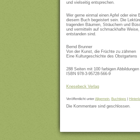
und vielseitig entsprechen.
Wer gerne einmal einen Apfel oder eine B
diesem Buch begeistert sein. Die Lektüre
tragenden Bäumen, Sträuchern und Büsch
und vermitteln auf schmackhafte Weise,
entstanden sind.
Bernd Brunner
Von der Kunst, die Früchte zu zähmen
Eine Kulturgeschichte des Obstgartens
288 Seiten mit 100 farbigen Abbildungen
ISBN 978-3-95728-566-9
Knesebeck Verlag
Veröffentlicht unter
Allgemein
,
Buchtipps
|
Hinter
Die Kommentare sind geschlossen.