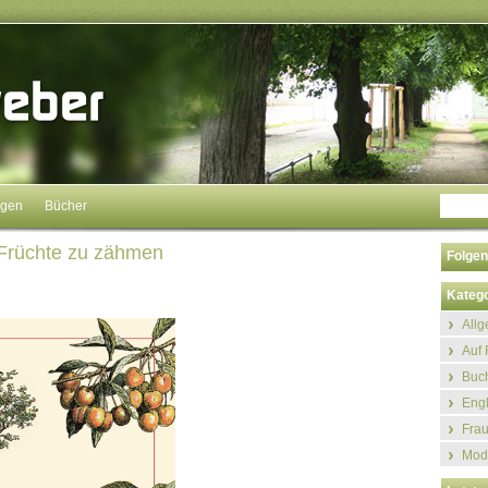
ngen
Bücher
 Früchte zu zähmen
Folgen
Katego
All
Auf 
Buch
Eng
Fra
Mod