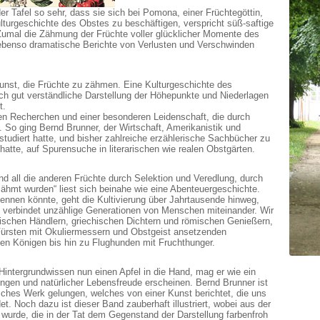
r Tafel so sehr, dass sie sich bei Pomona, einer Früchtegöttin,
lturgeschichte des Obstes zu beschäftigen, verspricht süß-saftige
Zumal die Zähmung der Früchte voller glücklicher Momente des
ebenso dramatische Berichte von Verlusten und Verschwinden
Kunst, die Früchte zu zähmen. Eine Kulturgeschichte des
ich gut verständliche Darstellung der Höhepunkte und Niederlagen
t.
en Recherchen und einer besonderen Leidenschaft, die durch
 So ging Bernd Brunner, der Wirtschaft, Amerikanistik und
 studiert hatte, und bisher zahlreiche erzählerische Sachbücher zu
 hatte, auf Spurensuche in literarischen wie realen Obstgärten.
nd all die anderen Früchte durch Selektion und Veredlung, durch
ähmt wurden“ liest sich beinahe wie eine Abenteuergeschichte.
nen könnte, geht die Kultivierung über Jahrtausende hinweg,
d verbindet unzählige Generationen von Menschen miteinander. Wir
ischen Händlern, griechischen Dichtern und römischen Genießern,
Fürsten mit Okuliermessern und Obstgeist ansetzenden
bten Königen bis hin zu Flughunden mit Fruchthunger.
intergrundwissen nun einen Apfel in die Hand, mag er wie ein
ungen und natürlicher Lebensfreude erscheinen. Bernd Brunner ist
sches Werk gelungen, welches von einer Kunst berichtet, die uns
et. Noch dazu ist dieser Band zauberhaft illustriert, wobei aus der
 wurde, die in der Tat dem Gegenstand der Darstellung farbenfroh