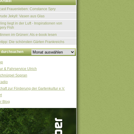
Artikel
ast Frauenleben: Constance Spry
rude Jekyll: Vasen aus Glas
ling liegt in der Luft - Inspirationen von
ery Fish
tinnen im Grünen: Als e-book lesen
tipp: Die schönsten Gärten Frankreichs
v durchsuchen
op
ur & Fahrservice Ulrich
chnürpel Sopran
Radio
haft zur Förderung der Gartenkultur e.V.
t
r Blog