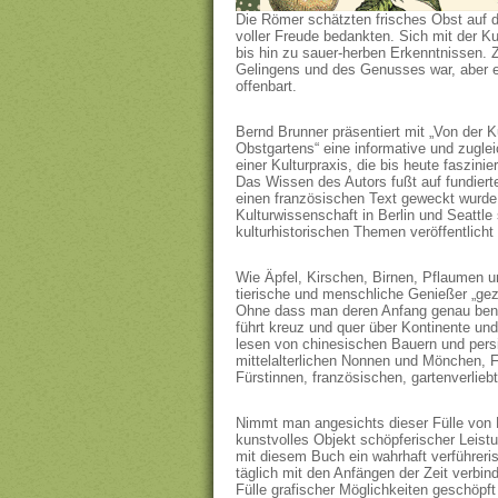
Die Römer schätzten frisches Obst auf de
voller Freude bedankten. Sich mit der Ku
bis hin zu sauer-herben Erkenntnissen. 
Gelingens und des Genusses war, aber 
offenbart.
Bernd Brunner präsentiert mit „Von der 
Obstgartens“ eine informative und zugle
einer Kulturpraxis, die bis heute faszinier
Das Wissen des Autors fußt auf fundiert
einen französischen Text geweckt wurde.
Kulturwissenschaft in Berlin und Seattle
kulturhistorischen Themen veröffentlicht
Wie Äpfel, Kirschen, Birnen, Pflaumen u
tierische und menschliche Genießer „gez
Ohne dass man deren Anfang genau benen
führt kreuz und quer über Kontinente un
lesen von chinesischen Bauern und pers
mittelalterlichen Nonnen und Mönchen, 
Fürstinnen, französischen, gartenverlie
Nimmt man angesichts dieser Fülle von H
kunstvolles Objekt schöpferischer Leist
mit diesem Buch ein wahrhaft verführeri
täglich mit den Anfängen der Zeit verbind
Fülle grafischer Möglichkeiten geschöpft