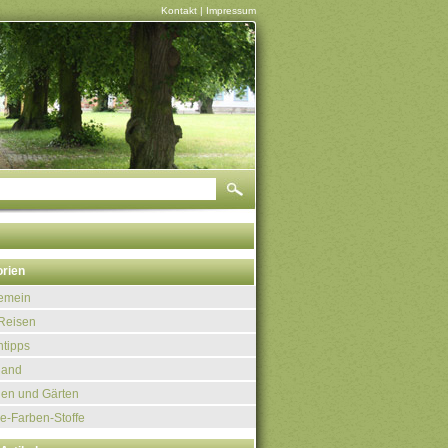
Kontakt
|
Impressum
rien
gemein
Reisen
tipps
land
uen und Gärten
e-Farben-Stoffe