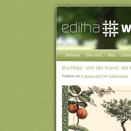
Startseite
Über mich
Blog
Lesu
Buchtipp: Von der Kunst, die
Publiziert am
8. August 2022
von
Editha Weber