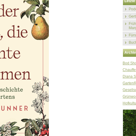
Letzte 
Podc
Gert
Früh
Marg
Fürs
Buch
Archi
Bod Sh
Chauffe
Diana S
Garten
Gesellsc
Grünwor
Hofkultu