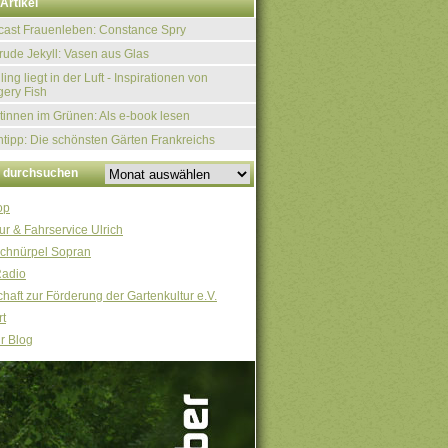
Artikel
ast Frauenleben: Constance Spry
rude Jekyll: Vasen aus Glas
ling liegt in der Luft - Inspirationen von
ery Fish
tinnen im Grünen: Als e-book lesen
tipp: Die schönsten Gärten Frankreichs
v durchsuchen
op
ur & Fahrservice Ulrich
chnürpel Sopran
Radio
haft zur Förderung der Gartenkultur e.V.
t
r Blog