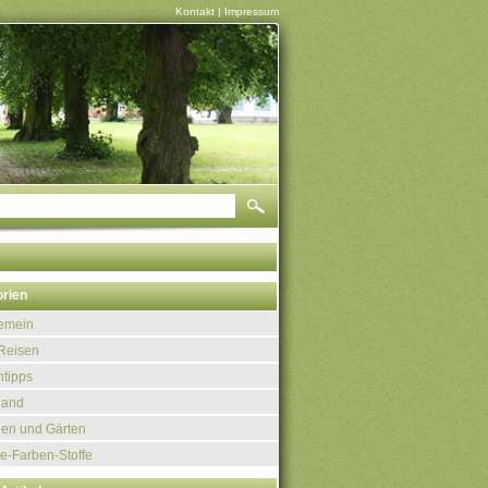
Kontakt
|
Impressum
rien
gemein
Reisen
tipps
land
uen und Gärten
e-Farben-Stoffe