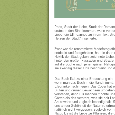
Paris, Stadt der Liebe, Stadt der Romant
erstes in den Sinn kommen, wenn von der
Liebe, die Elli Ioannou zu ihrem Text-B
Herzen der Stadt“ inspirierte.
Zwar war die renommierte Modefotografin 
entdeckt und festgehalten, hat sie dann
Hektik der Stadt gekennzeichnete Liebe. 
hinter den großen Fassaden und Straßenz
auf die Suche nach jenen grünen Refugi
sie zwanzig dieser Orte beschreibt und d
Das Buch lädt zu einer Entdeckung ein –
wenn man das Buch in die Hand nimmt, is
Efeuranken schmiegen. Das Cover hat ei
Blüten und grünen Gewächsen umgebene S
verstehen, denn Elli Ioannou möchte un
Gärten als das versteht, was sie seit L
Art bewahrt und zugleich lebendig hält. 
uns an der Schönheit der Natur zu erfre
natürlich nicht vergessen, zugleich ver
Natur. Es ist die Liebe zu Pflanzen, d