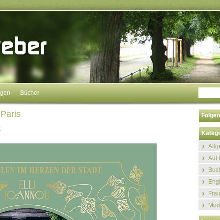
ngen
Bücher
Paris
Folgen
r
Katego
All
Auf 
Buch
Eng
Fra
Mod