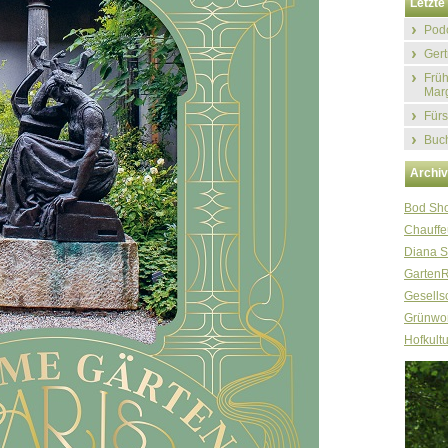
Letzte 
Podc
Gert
Früh
Marg
Fürs
Buch
Archi
Bod Sh
Chauffe
Diana S
Garten
Gesellsc
Grünwor
Hofkultu