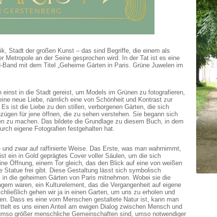
ik, Stadt der großen Kunst – das sind Begriffe, die einem als
 Metropole an der Seine gesprochen wird. In der Tat ist es eine
ild-Band mit dem Titel „Geheime Gärten in Paris. Grüne Juwelen im
einst in die Stadt gereist, um Models im Grünen zu fotografieren,
 eine neue Liebe, nämlich eine von Schönheit und Kontrast zur
Es ist die Liebe zu den stillen, verborgenen Gärten, die sich
ügen für jene öffnen, die zu sehen verstehen. Sie begann sich
en zu machen. Das bildete die Grundlage zu diesem Buch, in dem
urch eigene Fotografien festgehalten hat.
 und zwar auf raffinierte Weise. Das Erste, was man wahrnimmt,
t ein in Gold geprägtes Cover voller Säulen, um die sich
ne Öffnung, einem Tor gleich, das den Blick auf eine von weißen
tatue frei gibt. Diese Gestaltung lässt sich symbolisch
s in die geheimen Gärten von Paris mitnehmen. Wobei sie die
angem waren, ein Kulturelement, das die Vergangenheit auf eigene
Schließlich gehen wir ja in einen Garten, um uns zu erholen und
uen. Dass es eine vom Menschen gestaltete Natur ist, kann man
mittelt es uns einen Anteil am ewigen Dialog zwischen Mensch und
ie umso größer menschliche Gemeinschaften sind, umso notwendiger