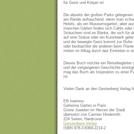
für Geist und Körper ist.
Die abseits der großen Parks gelegenen 
am Rande auftauchend, wenn man schon w
Hotels, als ein Museumsgarten, aber auc
manchen Gärten finden sich Cafés oder
Sträuchern sind es Bänke, die sich für d
auf eine Statue oder ein Kunstwerk gele
und der bewegte Geist kommt zur Ruhe. V
oder beobachtet die anderen beim Flani
mitten im Alltag durch das Eintreten in
Dieses Buch möchte ein Reisebegleiter se
und der vergangenen Geschichte einstige
mag das Buch als Inspiration zu einer Pa
ist.
Vielen Dank an den Gestenberg Verlag f
Elli Ioannou
Geheime Gärten in Paris
Grüne Juwelen im Herzen der Stadt
übersetzt von Carmen Hindemith
224 Seiten, Hardcover
Gerstenberg Verlag
ISBN 978-3-8369-2214-2