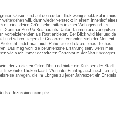
grünen Oasen sind auf den ersten Blick wenig spektakulär, meist
eitergehen will, dann wieder versteckt in einem Innenhof eines
h oft eine kleine Grünfläche mitten in einer Wohngegend. In
 im Sommer Pop-Up-Restaurants. Unter Bäumen und vor großen
en Vorbeiziehenden als Rast anbieten. Der Blick wird hier und da
nkt und schon fliegen die Gedanken, verändert sich der Moment
ielleicht findet man auch Ruhe für die Lektüre eines Buches
eren. Das mag wohl die berührendste Erfahrung sein, wenn man
 einen wie auch immer gestalteten Gartenraum der Natur begegnet.
in, der zu diesen Orten führt und hinter die Kulissen der Stadt
r Bewohnter blicken lässt. Wenn der Frühling auch noch fern ist,
risreise anregen, die im Übrigen zu jeder Jahreszeit ein Erlebnis
ür das Rezensionsexemplar.