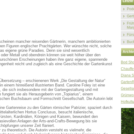
Letzte 
Podc
Gert
Früh
Marg
Fürs
rscheinen mancher reisenden Gärtnerin, manchem ambitionierten
Buch
enen Figuren englischer Prachtgärten. Wer wünschte nicht, solche
as eigene grüne Paradies. Denn sie sind wesentlich
Archi
oder Metall und obendrein können sie weit höher über den
turschönen Erscheinungen haben ihre ganz eigene, spannende
Bod Sh
ngenheit reicht und zugleich als eine Geschichte der Gartenkunst
Chauffe
Diana S
Übersetzung – erschienenen Werk „Die Gestaltung der Natur“
Garten
n einem hinreißend illustrierten Band. Caroline Foley ist eine
Gesellsc
, die sich insbesondere mit der Gartengestaltung und mit
n fungiert sie als Herausgeberin von „Topiarius“, einem
Grünwor
schen Buchsbaum und Formschnitt Gesellschaft. Die Autorin lebt
Hofkultu
ine Gartenreise zu den Gärten römischer Patrizier, spaziert durch
telalterlichen Hortus Conclusus, besucht italienische,
Fürsten, Kardinälen, Königen und Kaisern, bewundert den
asievollen Anlagen der Arts-and-Crafts-Bewegung bis sie
chöpfungen unserer Zeit flaniert.
r zu theoretisch. Die Autorin versteht es vielmehr, die