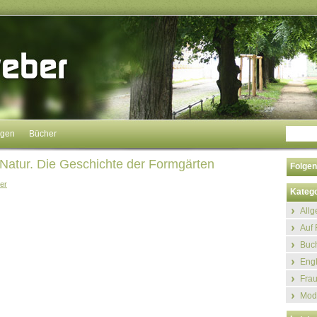
ngen
Bücher
 Natur. Die Geschichte der Formgärten
Folgen
er
Katego
All
Auf 
Buch
Eng
Fra
Mod