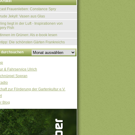
Artikel
ast Frauenleben: Constance Spry
rude Jekyll: Vasen aus Glas
ling liegt in der Luft - Inspirationen von
ery Fish
tinnen im Grünen: Als e-book lesen
tipp: Die schönsten Gärten Frankreichs
v durchsuchen
op
ur & Fahrservice Ulrich
chnürpel Sopran
Radio
haft zur Förderung der Gartenkultur e.V.
t
r Blog