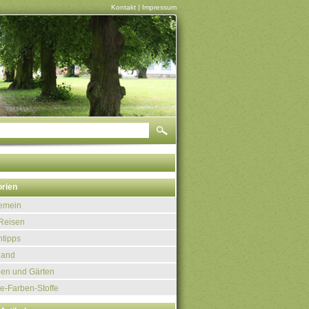
Kontakt
|
Impressum
rien
gemein
Reisen
tipps
land
uen und Gärten
e-Farben-Stoffe