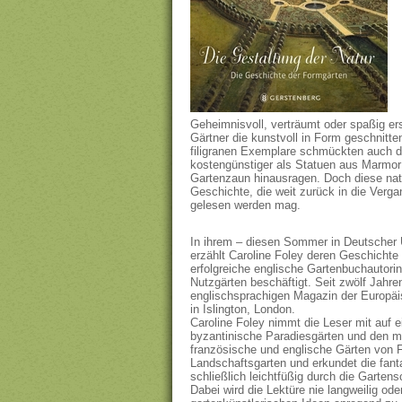
Geheimnisvoll, verträumt oder spaßig e
Gärtner die kunstvoll in Form geschnitt
filigranen Exemplare schmückten auch d
kostengünstiger als Statuen aus Marmor 
Gartenzaun hinausragen. Doch diese na
Geschichte, die weit zurück in die Verga
gelesen werden mag.
In ihrem – diesen Sommer in Deutscher 
erzählt Caroline Foley deren Geschichte i
erfolgreiche englische Gartenbuchautorin
Nutzgärten beschäftigt. Seit zwölf Jahre
englischsprachigen Magazin der Europäi
in Islington, London.
Caroline Foley nimmt die Leser mit auf e
byzantinische Paradiesgärten und den mit
französische und englische Gärten von 
Landschaftsgarten und erkundet die fant
schließlich leichtfüßig durch die Gartens
Dabei wird die Lektüre nie langweilig ode