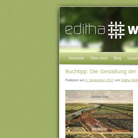
Startseite
Über mich
Blog
Lesu
Buchtipp: Die Gestaltung der
Publiziert am
6. September 2017
von
Editha Web