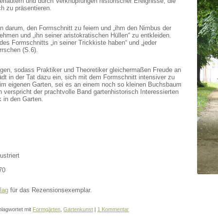
erläutern und durch Verknüpfungen historischer Ereignisse, die
ch zu präsentieren.
in darum, den Formschnitt zu feiern und „ihm den Nimbus der
hmen und „ihn seiner aristokratischen Hüllen“ zu entkleiden.
des Formschnitts „in seiner Trickkiste haben“ und „jeder
rschen (S.6).
ngen, sodass Praktiker und Theoretiker gleichermaßen Freude an
 in der Tat dazu ein, sich mit dem Formschnitt intensiver zu
n im eigenen Garten, sei es an einem noch so kleinen Buchsbaum
 verspricht der prachtvolle Band gartenhistorisch Interessierten
k in den Garten.
striert
70
lag
für das Rezensionsexemplar.
lagwortet mit
Formgärten
,
Gartenkunst
|
1 Kommentar