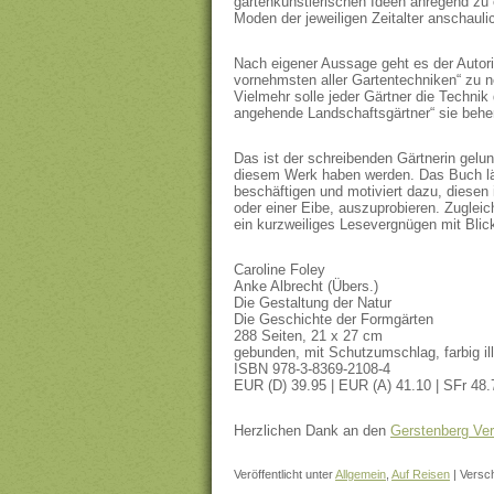
gartenkünstlerischen Ideen anregend zu 
Moden der jeweiligen Zeitalter anschauli
Nach eigener Aussage geht es der Autor
vornehmsten aller Gartentechniken“ zu ne
Vielmehr solle jeder Gärtner die Technik 
angehende Landschaftsgärtner“ sie beher
Das ist der schreibenden Gärtnerin gelu
diesem Werk haben werden. Das Buch lädt
beschäftigen und motiviert dazu, diese
oder einer Eibe, auszuprobieren. Zugleich
ein kurzweiliges Lesevergnügen mit Blic
Caroline Foley
Anke Albrecht (Übers.)
Die Gestaltung der Natur
Die Geschichte der Formgärten
288 Seiten, 21 x 27 cm
gebunden, mit Schutzumschlag, farbig illu
ISBN 978-3-8369-2108-4
EUR (D) 39.95 | EUR (A) 41.10 | SFr 48.
Herzlichen Dank an den
Gerstenberg Ver
Veröffentlicht unter
Allgemein
,
Auf Reisen
|
Versch