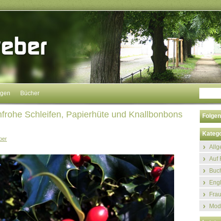
ngen
Bücher
nfrohe Schleifen, Papierhüte und Knallbonbons
Folgen
Katego
ber
All
Auf 
Buch
Eng
Fra
Mod