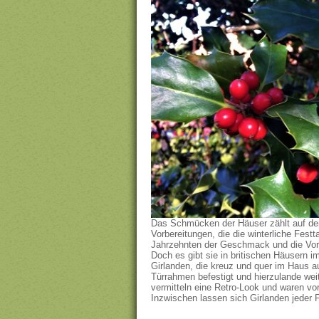
Das Schmücken der Häuser zählt auf den
Vorbereitungen, die die winterliche Fest
Jahrzehnten der Geschmack und die Vorl
Doch es gibt sie in britischen Häusern i
Girlanden, die kreuz und quer im Haus 
Türrahmen befestigt und hierzulande wei
vermitteln eine Retro-Look und waren vor
Inzwischen lassen sich Girlanden jeder F