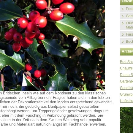
Letzte 
Podc
Gert
Früh
Marg
Fürs
Buch
Archi
Bod Sh
Chauffe
Diana S
Garten
Gesellsc
 Britischen Inseln wie auf dem Kontinent zu den klassischen
Grünwor
tagsperiode vom Alltag trennen. Fraglos haben sich in den letzten
Hofkultu
ieben der Dekorationsartikel den Moden entsprechend gewandelt.
mmer noch, die geduldig aus Buntpapier selbst gebastelten
aufgehängt werden, um Treppengeländer geschwungen, rings um
t eher mit dem Fasching in Verbindung gebracht werden. Sie
 allem in der Zeit nach dem Zweiten Weltkrieg sehr populär.
arbe und Materialart natürlich längst im Fachhandel erwerben.