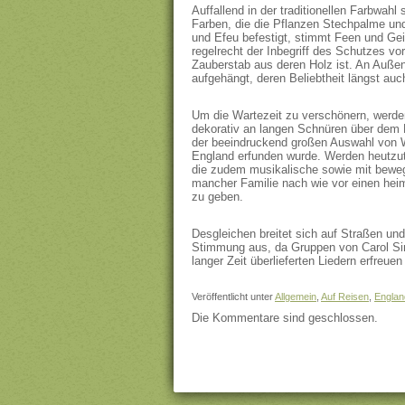
Auffallend in der traditionellen Farbwahl 
Farben, die die Pflanzen Stechpalme u
und Efeu befestigt, stimmt Feen und Geis
regelrecht der Inbegriff des Schutzes v
Zauberstab aus deren Holz ist. An Auße
aufgehängt, deren Beliebtheit längst au
Um die Wartezeit zu verschönern, werde
dekorativ an langen Schnüren über dem 
der beeindruckend großen Auswahl von 
England erfunden wurde. Werden heutzut
die zudem musikalische sowie mit bewegt
mancher Familie nach wie vor einen he
zu geben.
Desgleichen breitet sich auf Straßen und 
Stimmung aus, da Gruppen von Carol Sin
langer Zeit überlieferten Liedern erfreu
Veröffentlicht unter
Allgemein
,
Auf Reisen
,
Englan
Die Kommentare sind geschlossen.