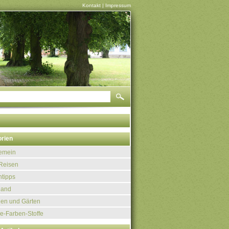
Kontakt
|
Impressum
rien
gemein
Reisen
tipps
land
uen und Gärten
e-Farben-Stoffe