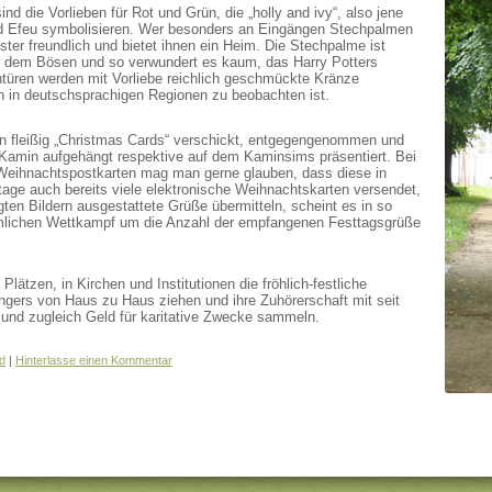
sind die Vorlieben für Rot und Grün, die „holly and ivy“, also jene
nd Efeu symbolisieren. Wer besonders an Eingängen Stechpalmen
ter freundlich und bietet ihnen ein Heim. Die Stechpalme ist
or dem Bösen und so verwundert es kaum, das Harry Potters
ntüren werden mit Vorliebe reichlich geschmückte Kränze
ch in deutschsprachigen Regionen zu beobachten ist.
n fleißig „Christmas Cards“ verschickt, entgegengenommen und
Kamin aufgehängt respektive auf dem Kaminsims präsentiert. Bei
Weihnachtspostkarten mag man gerne glauben, dass diese in
age auch bereits viele elektronische Weihnachtskarten versendet,
en Bildern ausgestattete Grüße übermitteln, scheint es in so
imlichen Wettkampf um die Anzahl der empfangenen Festtagsgrüße
Plätzen, in Kirchen und Institutionen die fröhlich-festliche
gers von Haus zu Haus ziehen und ihre Zuhörerschaft mit seit
en und zugleich Geld für karitative Zwecke sammeln.
d
|
Hinterlasse einen Kommentar