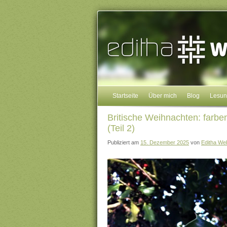
Startseite
Über mich
Blog
Lesu
Britische Weihnachten: farbe
(Teil 2)
Publiziert am
15. Dezember 2025
von
Editha We