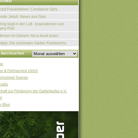
Artikel
ast Frauenleben: Constance Spry
rude Jekyll: Vasen aus Glas
ling liegt in der Luft - Inspirationen von
ery Fish
tinnen im Grünen: Als e-book lesen
tipp: Die schönsten Gärten Frankreichs
v durchsuchen
op
ur & Fahrservice Ulrich
chnürpel Sopran
Radio
haft zur Förderung der Gartenkultur e.V.
t
r Blog