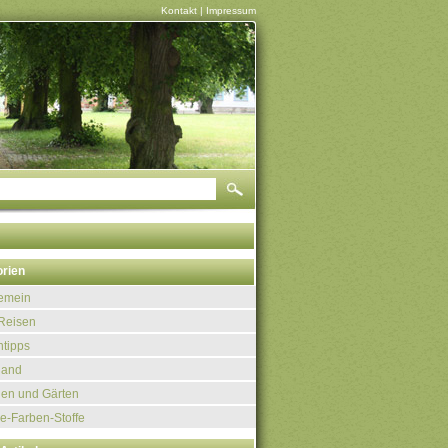
Kontakt
|
Impressum
rien
gemein
Reisen
tipps
land
uen und Gärten
e-Farben-Stoffe