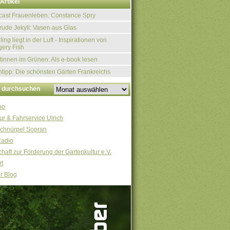
Artikel
ast Frauenleben: Constance Spry
rude Jekyll: Vasen aus Glas
ling liegt in der Luft - Inspirationen von
ery Fish
tinnen im Grünen: Als e-book lesen
tipp: Die schönsten Gärten Frankreichs
v durchsuchen
op
ur & Fahrservice Ulrich
chnürpel Sopran
Radio
haft zur Förderung der Gartenkultur e.V.
t
r Blog