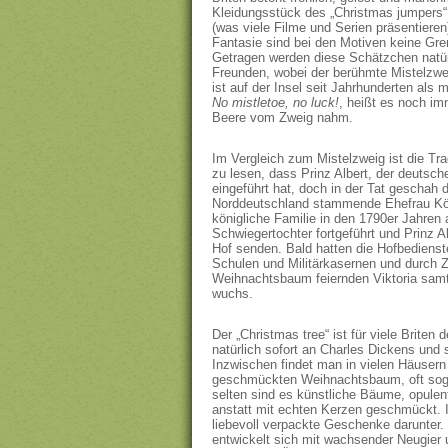
Kleidungsstück des „Christmas jumpers“ 
(was viele Filme und Serien präsentiere
Fantasie sind bei den Motiven keine Gre
Getragen werden diese Schätzchen natürl
Freunden, wobei der berühmte Mistelzweig
ist auf der Insel seit Jahrhunderten als 
No mistletoe, no luck!
, heißt es noch i
Beere vom Zweig nahm.
Im Vergleich zum Mistelzweig ist die Tr
zu lesen, dass Prinz Albert, der deuts
eingeführt hat, doch in der Tat geschah 
Norddeutschland stammende Ehefrau Köni
königliche Familie in den 1790er Jahren a
Schwiegertochter fortgeführt und Prinz 
Hof senden. Bald hatten die Hofbedien
Schulen und Militärkasernen und durch Ze
Weihnachtsbaum feiernden Viktoria samt
wuchs.
Der „Christmas tree“ ist für viele Brite
natürlich sofort an Charles Dickens und
Inzwischen findet man in vielen Häusern
geschmückten Weihnachtsbaum, oft soga
selten sind es künstliche Bäume, opulent 
anstatt mit echten Kerzen geschmückt.
liebevoll verpackte Geschenke darunter. 
entwickelt sich mit wachsender Neugier