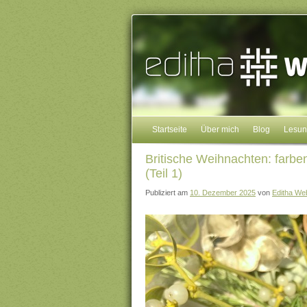
Startseite
Über mich
Blog
Lesu
Britische Weihnachten: farbe
(Teil 1)
Publiziert am
10. Dezember 2025
von
Editha We