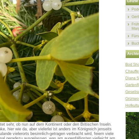
Letzte 
Podc
Gert
Früh
Marg
Fürs
Buch
Archi
Bod Sh
Chauffe
Diana S
Garten
Gesellsc
Grünwor
Hofkultu
htet sehr, ob nun auf dem Kontinent oder den Britischen Inseln.
 hier wie da, aber vielerlei ist anders im Königreich jenseits
nde vielerorts besinnlich-getragen verbracht wird, feiern viele
hmal geradezu ausgelassen, was am augenfälligsten vielleicht am