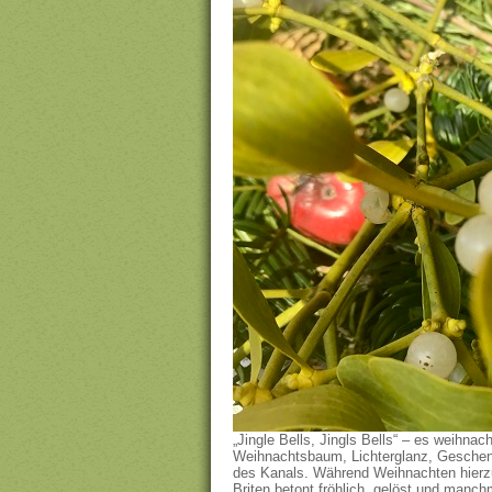
„Jingle Bells, Jingls Bells“ – es weihnac
Weihnachtsbaum, Lichterglanz, Geschenke,
des Kanals. Während Weihnachten hierzula
Briten betont fröhlich, gelöst und manc