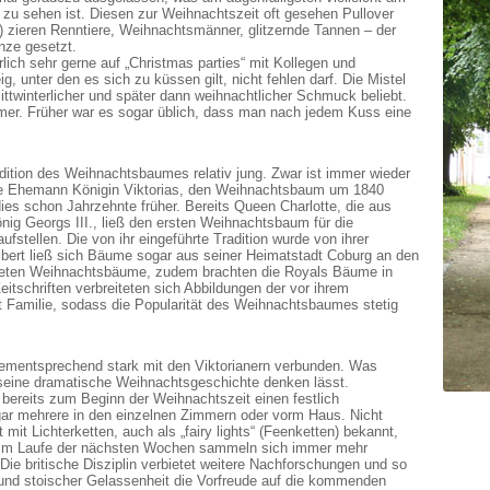
zu sehen ist. Diesen zur Weihnachtszeit oft gesehen Pullover
n) zieren Renntiere, Weihnachtsmänner, glitzernde Tannen – der
nze gesetzt.
ich sehr gerne auf „Christmas parties“ mit Kollegen und
, unter den es sich zu küssen gilt, nicht fehlen darf. Die Mistel
mittwinterlicher und später dann weihnachtlicher Schmuck beliebt.
mmer. Früher war es sogar üblich, dass man nach jedem Kuss eine
adition des Weihnachtsbaumes relativ jung. Zwar ist immer wieder
che Ehemann Königin Viktorias, den Weihnachtsbaum um 1840
dies schon Jahrzehnte früher. Bereits Queen Charlotte, die aus
g Georgs III., ließ den ersten Weihnachtsbaum für die
ufstellen. Die von ihr eingeführte Tradition wurde von ihrer
Albert ließ sich Bäume sogar aus seiner Heimatstadt Coburg an den
steten Weihnachtsbäume, zudem brachten die Royals Bäume in
itschriften verbreiteten sich Abbildungen der vor ihrem
 Familie, sodass die Popularität des Weihnachtsbaumes stetig
n dementsprechend stark mit den Viktorianern verbunden. Was
 seine dramatische Weihnachtsgeschichte denken lässt.
 bereits zum Beginn der Weihnachtszeit einen festlich
r mehrere in den einzelnen Zimmern oder vorm Haus. Nicht
mit Lichterketten, auch als „fairy lights“ (Feenketten) bekannt,
 Im Laufe der nächsten Wochen sammeln sich immer mehr
Die britische Disziplin verbietet weitere Nachforschungen und so
 und stoischer Gelassenheit die Vorfreude auf die kommenden