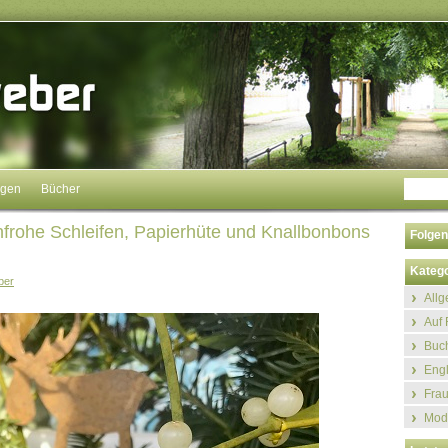
ngen
Bücher
nfrohe Schleifen, Papierhüte und Knallbonbons
Folgen
Katego
ber
All
Auf 
Buch
Eng
Fra
Mod