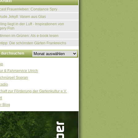
Artikel
ast Frauenleben: Constance Spry
rude Jekyll: Vasen aus Glas
ling liegt in der Luft - Inspirationen von
ery Fish
tinnen im Grünen: Als e-book lesen
tipp: Die schönsten Gärten Frankreichs
v durchsuchen
op
ur & Fahrservice Ulrich
chnürpel Sopran
Radio
haft zur Förderung der Gartenkultur e.V.
t
r Blog