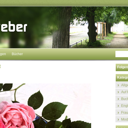
ngen
Bücher
t
Folgen
Katego
All
Auf 
Buch
Eng
Fra
Mod