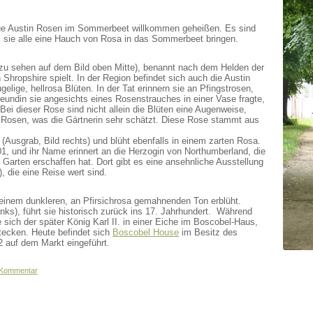
neue Austin Rosen im Sommerbeet willkommen geheißen. Es sind
l sie alle eine Hauch von Rosa in das Sommerbeet bringen.
, zu sehen auf dem Bild oben Mitte), benannt nach dem Helden der
n Shropshire spielt. In der Region befindet sich auch die Austin
elige, hellrosa Blüten. In der Tat erinnern sie an Pfingstrosen,
Freundin sie angesichts eines Rosenstrauches in einer Vase fragte,
Bei dieser Rose sind nicht allein die Blüten eine Augenweise,
e Rosen, was die Gärtnerin sehr schätzt. Diese Rose stammt aus
(Ausgrab, Bild rechts) und blüht ebenfalls in einem zarten Rosa.
1, und ihr Name erinnert an die Herzogin von Northumberland, die
Garten erschaffen hat. Dort gibt es eine ansehnliche Ausstellung
 die eine Reise wert sind.
n einem dunkleren, an Pfirsichrosa gemahnenden Ton erblüht.
nks), führt sie historisch zurück ins 17. Jahrhundert. Während
sich der später König Karl II. in einer Eiche im Boscobel-Haus,
tecken. Heute befindet sich
Boscobel House
im Besitz des
 auf dem Markt eingeführt.
n Kommentar