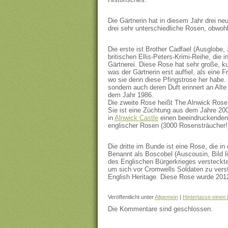
Die Gärtnerin hat in diesem Jahr drei 
drei sehr unterschiedliche Rosen, obwoh
Die erste ist Brother Cadfael (Ausglobe
britischen Ellis-Peters-Krimi-Reihe, die i
Gärtnerei. Diese Rose hat sehr große, kug
was der Gärtnerin erst auffiel, als eine 
wo sie denn diese Pfingstrose her habe. 
sondern auch deren Duft erinnert an Alt
dem Jahr 1986.
Die zweite Rose heißt The Alnwick Rose 
Sie ist eine Züchtung aus dem Jahre 200
in
Alnwick Castle
einen beeindruckenden 
englischer Rosen (3000 Rosensträucher!),
Die dritte im Bunde ist eine Rose, die i
Benannt als Boscobel (Auscousin, Bild li
des Englischen Bürgerkrieges versteckte 
um sich vor Cromwells Soldaten zu vers
English Heritage. Diese Rose wurde 2012
Veröffentlicht unter
Allgemein
|
Hinterlasse eine
Die Kommentare sind geschlossen.