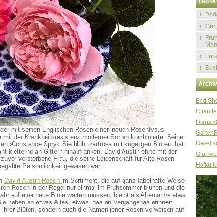
Letzte 
Podc
Gert
Früh
Marg
Fürs
Buch
Archi
Bod Sh
Chauffe
Diana S
r, der mit seinen Englischen Rosen einen neuen Rosentypus
Garten
n mit der Krankheitsresistenz moderner Sorten kombinierte. Seine
Gesellsc
n ›Constance Spry‹. Sie blüht zartrosa mit kugeligen Blüten, hat
nt kletternd an Gittern hinaufranken. David Austin ehrte mit der
Grünwor
zuvor verstorbene Frau, die seine Leidenschaft für Alte Rosen
Hofkultu
g begabte Persönlichkeit gewesen war.
on
David Austin Rosen
im Sortiment, die auf ganz fabelhafte Weise
Alten Rosen in der Regel nur einmal im Frühsommer blühen und die
hr auf eine neue Blüte warten müssen, bleibt als Alternative etwa
ie haben so etwas Altes, etwas, das an Vergangenes erinnert.
it ihrer Blüten, sondern auch die Namen jener Rosen verweisen auf