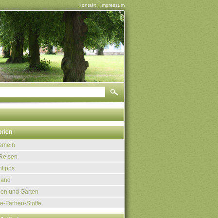
Kontakt
|
Impressum
rien
gemein
Reisen
tipps
land
uen und Gärten
e-Farben-Stoffe