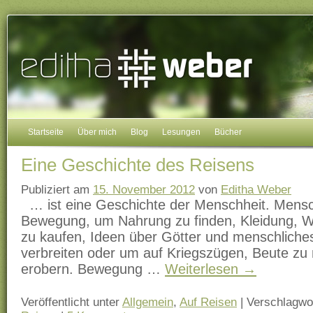
Startseite
Über mich
Blog
Lesungen
Bücher
Eine Geschichte des Reisens
Publiziert am
15. November 2012
von
Editha Weber
… ist eine Geschichte der Menschheit. Mens
Bewegung, um Nahrung zu finden, Kleidung, W
zu kaufen, Ideen über Götter und menschlic
verbreiten oder um auf Kriegszügen, Beute z
erobern. Bewegung …
Weiterlesen
→
Veröffentlicht unter
Allgemein
,
Auf Reisen
|
Verschlagwor