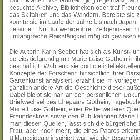
Doch Marie Luise Gothein ging regelmäßig auf
besuchte Archive, Bibliotheken oder traf Freun
das Skifahren und das Wandern. Bereiste sie 
konnte sie im Laufe der Jahre bis nach Japan,
gelangen. Nur für wenige ihrer Zeitgenossen m
umfangreiche Reisetätigkeit möglich gewesen s
Die Autorin Karin Seeber hat sich als Kunst- un
bereits tiefgründig mit Marie Luise Gothein in i
beschäftigt. Während sie dort die intellektuell
Konzepte der Forscherin hinsichtlich ihrer Dars
Gartenkunst analysiert, erzählt sie im vorlieg
gänzlich andere Art die Geschichte dieser auß
Dabei bleibt sie nah an den persönlichen Dok
Briefwechsel des Ehepaars Gothein, Tagebuch
Marie Luise Gothein, einer Reihe weiterer Quel
Freundeskreis sowie den Publikationen Marie L
man diesen Quellen, lässt sich die bürgerliche
Frau, aber noch mehr, die eines Paares erkenn
Bildungsideale inspiriert war, wie der Beschäft