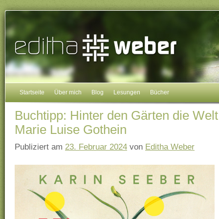
Startseite
Über mich
Blog
Lesungen
Bücher
Buchtipp: Hinter den Gärten die Welt
Marie Luise Gothein
Publiziert am
23. Februar 2024
von
Editha Weber