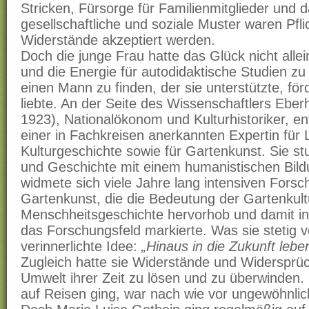
Stricken, Fürsorge für Familienmitglieder und d
gesellschaftliche und soziale Muster waren Pfli
Widerstände akzeptiert werden.
Doch die junge Frau hatte das Glück nicht alle
und die Energie für autodidaktische Studien zu
einen Mann zu finden, der sie unterstützte, fö
liebte. An der Seite des Wissenschaftlers Ebe
1923), Nationalökonom und Kulturhistoriker, ent
einer in Fachkreisen anerkannten Expertin für L
Kulturgeschichte sowie für Gartenkunst. Sie st
und Geschichte mit einem humanistischen Bil
widmete sich viele Jahre lang intensiven Fors
Gartenkunst, die die Bedeutung der Gartenkultu
Menschheitsgeschichte hervorhob und damit i
das Forschungsfeld markierte. Was sie stetig vo
verinnerlichte Idee:
„Hinaus in die Zukunft lebe
Zugleich hatte sie Widerstände und Widersprüch
Umwelt ihrer Zeit zu lösen und zu überwinden. 
auf Reisen ging, war nach wie vor ungewöhnlic