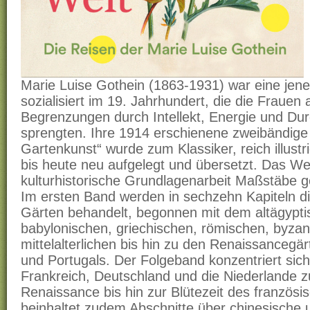
Marie Luise Gothein (1863-1931) war eine jen
sozialisiert im 19. Jahrhundert, die die Frauen 
Begrenzungen durch Intellekt, Energie und Du
sprengten. Ihre 1914 erschienene zweibändige
Gartenkunst“ wurde zum Klassiker, reich illustr
bis heute neu aufgelegt und übersetzt. Das We
kulturhistorische Grundlagenarbeit Maßstäbe g
Im ersten Band werden in sechzehn Kapiteln d
Gärten behandelt, begonnen mit dem altägypt
babylonischen, griechischen, römischen, byzan
mittelalterlichen bis hin zu den Renaissancegär
und Portugals. Der Folgeband konzentriert sich
Frankreich, Deutschland und die Niederlande zu
Renaissance bis hin zur Blütezeit des französi
beinhaltet zudem Abschnitte über chinesische 