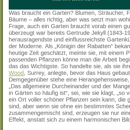
Was braucht ein Garten? Blumen, Sträucher, F
Bäume – alles richtig, aber was setzt man wo
Frage, auch ein Garten braucht vorab einen g
überzeugt war bereits Gertrude Jekyll (1843-19
herausragendste und einflussreichste Gartenk
der Moderne. Als „Königin der Rabatten“ bekann
heutige Zeit geschätzt, meinte sie, mit einem 
passenden Pflanzen könne man die Arbeit begin
das das Wichtigste. So handelte sie, als sie i
Wood
, Surrey, anlegte, bevor das Haus gebau
Demgegenüber stehe eine Herangehensweise, di
„Das allgemeine Durcheinander und der Mangel 
in Gärten so häufig ist“, sei, wie sie klagt, „so
ein Ort voller schöner Pflanzen sein kann, die
sind, aber wenn sie ohne ein bestimmtes Sch
zusammengemischt sind, erzeugen sie nur ein
Effekt, anstatt sich zu einem harmonischen B