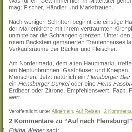
Was für ein Gewimmel hier im Mittelalter gehe
mag: Fischer, Händler und Marktfrauen.
Nach wenigen Schritten beginnt die einstige H
der Marienkirche mit ihrem verträumten Kirchp
unmittelbar die Schrangen grenzen. Unter den
rotem Backstein gemauerten Traufenhauses la
Verkaufsräume der Bäcker und Fleischer.
Am Nordermarkt, dem alten Hauptmarkt, treffen
am Neptunbrunnen. Gasthäuser und Kneipen. Vi
Menschen. Jetzt natürlich ein
Flensburger Bier
ein
Flensburger Dunkel
oder eine
Flens Fassb
Erdbeer oder Zitrone. Empfehlenswert. Fazit: F
wert.
Veröffentlicht unter
Allgemein
,
Auf Reisen
|
2 Kommenta
2 Kommentare zu “Auf nach Flensburg!
Editha Weber
sagt: