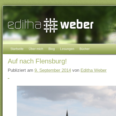
Startseite
Über mich
Blog
Lesungen
Bücher
Auf nach Flensburg!
Publiziert am
9. September 2014
von
Editha Weber